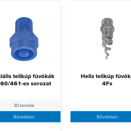
iális telikúp fúvókák
Helix telikúp fúvó
60/461-es sorozat
4Fx
30 termék
Bővebben
Bővebben