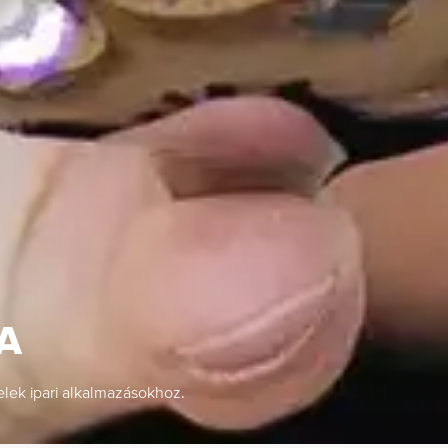
A
telek ipari alkalmazásokhoz.