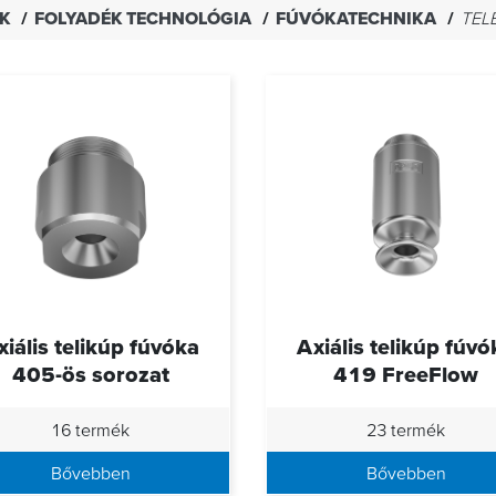
EK
FOLYADÉK TECHNOLÓGIA
FÚVÓKATECHNIKA
TEL
xiális telikúp fúvóka
Axiális telikúp fúvó
405-ös sorozat
419 FreeFlow
16 termék
23 termék
Bővebben
Bővebben