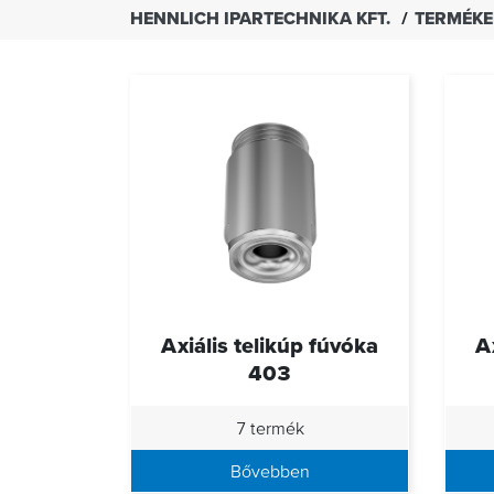
HENNLICH IPARTECHNIKA KFT.
TERMÉK
Axiális telikúp fúvóka
A
403
7 termék
Bővebben