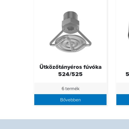
Ütközőtányéros fúvóka
524/525
5
6 termék
Bővebben