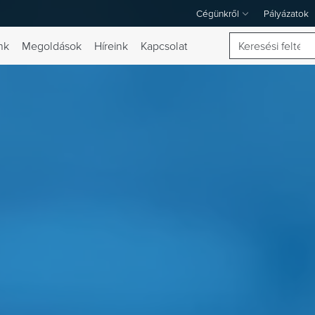
Cégünkről
Pályázatok
A Cégünkről legördülő menü
Keresés
nk
Megoldások
Híreink
Kapcsolat
 váltása