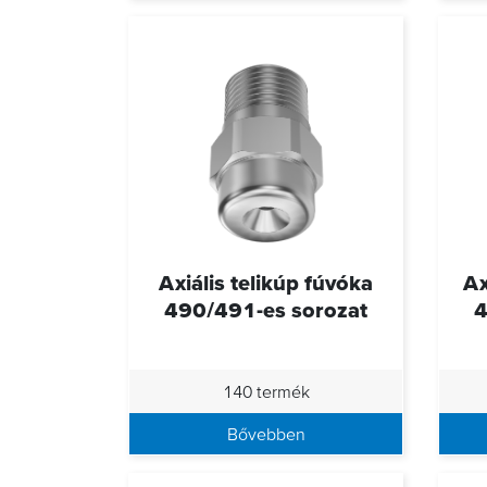
Axiális telikúp fúvóka
Ax
490/491-es sorozat
4
140 termék
Bővebben