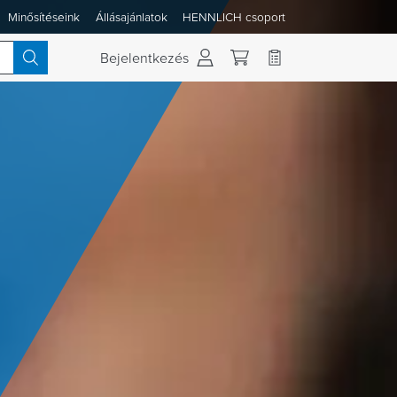
Minősítéseink
Állásajánlatok
HENNLICH csoport
 váltása
Bejelentkezés