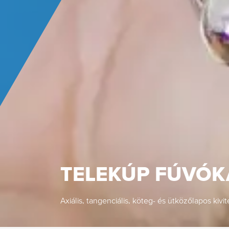
TELEKÚP FÚVÓK
Axiális, tangenciális, köteg- és ütközőlapos kivi