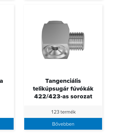
ka
Tangenciális
telikúpsugár fúvókák
422/423-as sorozat
123 termék
Bővebben