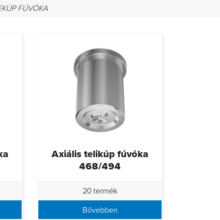
EKÚP FÚVÓKA
ka
Axiális telikúp fúvóka
468/494
20 termék
Bővebben