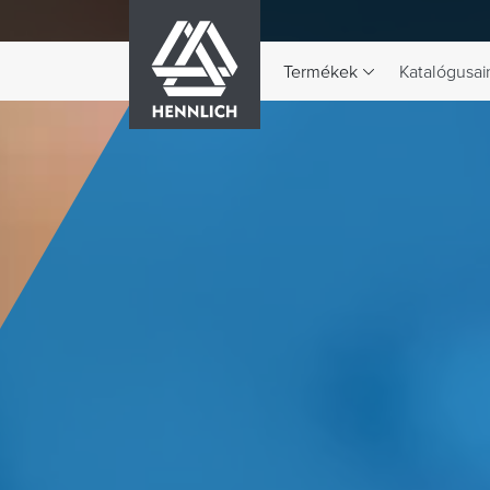
HENNLICH
Termékek
Katalógusai
A Termékek legördülő menü