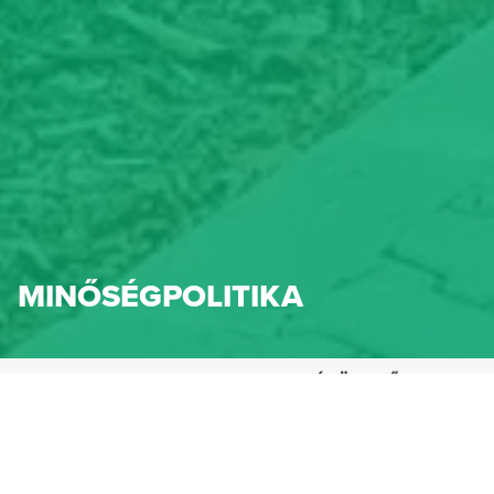
MINŐSÉGPOLITIKA
HENNLICH IPARTECHNIKA KFT.
CÉGÜNKRŐL
MINŐSÉGPOLITIKA