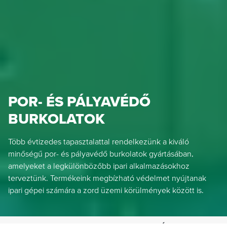
POR- ÉS PÁLYAVÉDŐ
BURKOLATOK
Több évtizedes tapasztalattal rendelkezünk a kiváló
minőségű por- és pályavédő burkolatok gyártásában,
amelyeket a legkülönbözőbb ipari alkalmazásokhoz
terveztünk. Termékeink megbízható védelmet nyújtanak
ipari gépei számára a zord üzemi körülmények között is.
HENNLICH IPARTECHNIKA KFT.
TERMÉKEK