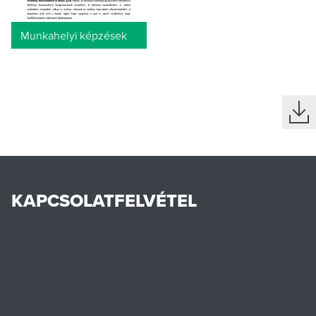
Munkahelyi képzések
KAPCSOLATFELVÉTEL
Híreink
Az Ön ügyintézője
Rólunk
Cégtörténet
Minőségpolitika
Karrier