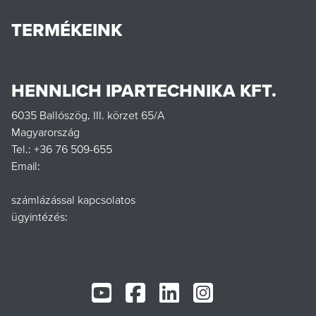
Hennlich csoport
TERMÉKEINK
Termékek
Letöltések
HENNLICH IPARTECHNIKA KFT.
6035 Ballószög, III. körzet 65/A
Magyarország
Tel.: +36 76 509-655
Email:
office@hennlich.hu
számlázással kapcsolatos
ügyintézés:
penzugy@hennlich.hu
www.hennlich.com