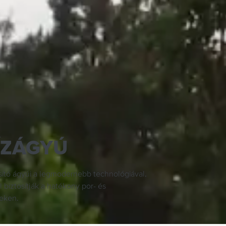
ÍZÁGYÚ
ító ágyúi a legmodernebb technológiával,
l biztosítják a hatékony por- és
teken.