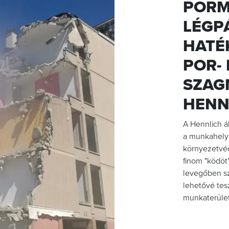
PORM
LÉGP
HATÉ
POR- 
SZAG
HENN
A Hennlich á
a munkahelyi
környezetvéd
finom "ködöt
levegőben sz
lehetővé tes
munkaterüle