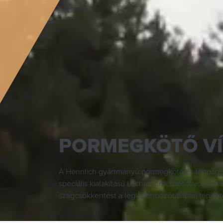
PORMEGKÖTŐ V
A Hennlich gyártmányú pormegkötő és légpárás
speciális kialakítású Lechler precíziós fúvókáikka
szagcsökkentést a legkülönbözőbb ipari terüle