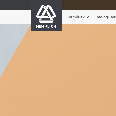
HENNLICH
Termékek
Katalógusai
A Termékek legördülő menü