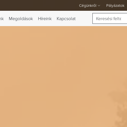
Cégünkről
Pályázatok
A Cégünkről legördülő menü
Keresés
nk
Megoldások
Híreink
Kapcsolat
 váltása