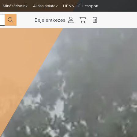
Minősítéseink
Állásajánlatok
HENNLICH csoport
 váltása
Bejelentkezés