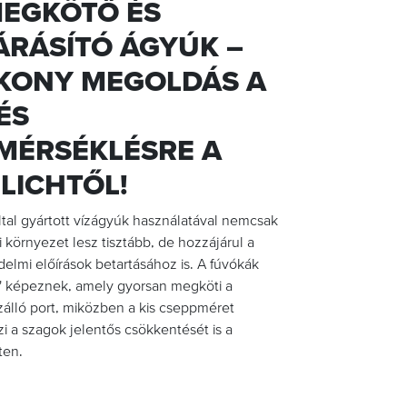
EGKÖTŐ ÉS
ÁRÁSÍTÓ ÁGYÚK –
KONY MEGOLDÁS A
ÉS
MÉRSÉKLÉSRE A
LICHTŐL!
ltal gyártott vízágyúk használatával nemcsak
 környezet lesz tisztább, de hozzájárul a
elmi előírások betartásához is. A fúvókák
" képeznek, amely gyorsan megköti a
álló port, miközben a kis cseppméret
zi a szagok jelentős csökkentését is a
ten.