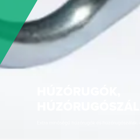
HÚZÓRUGÓK,
HÚZÓRUGÓSZÁL
Extra minőségű húzórugók és húzórugószálak, eg