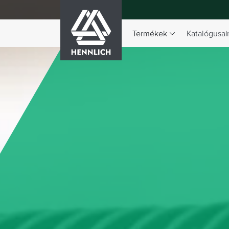
HENNLICH
Termékek
Katalógusai
A Termékek legördülő menü