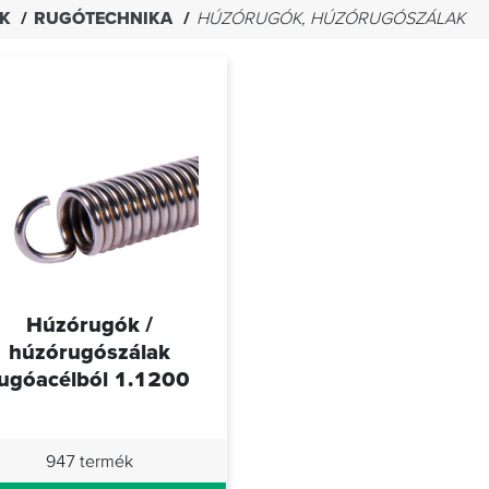
EK
RUGÓTECHNIKA
HÚZÓRUGÓK, HÚZÓRUGÓSZÁLAK
Húzórugók /
húzórugószálak
ugóacélból 1.1200
947 termék