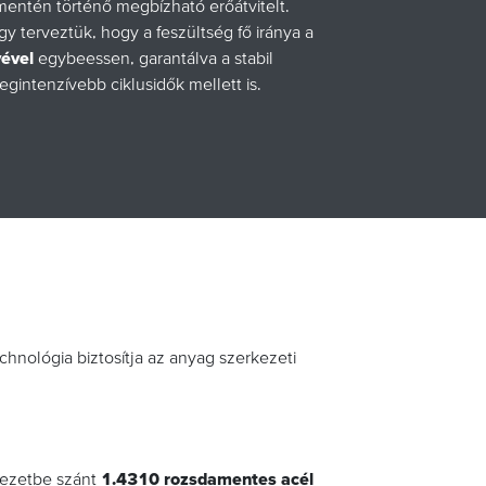
mentén történő megbízható erőátvitelt.
gy terveztük, hogy a feszültség fő iránya a
yével
egybeessen, garantálva a stabil
egintenzívebb ciklusidők mellett is.
echnológia biztosítja az anyag szerkezeti
nyezetbe szánt
1.4310 rozsdamentes acél