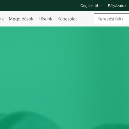
Cégünkről
Pályázatok
A Cégünkről legördülő menü
Keresés
nk
Megoldások
Híreink
Kapcsolat
 váltása