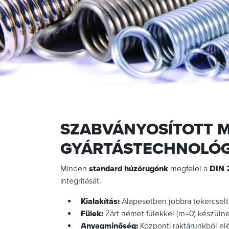
SZABVÁNYOSÍTOTT MI
GYÁRTÁSTECHNOLÓG
Minden
standard húzórugónk
megfelel a
DIN 
integritását.
Kialakítás:
Alapesetben jobbra tekercselt k
Fülek:
Zárt német fülekkel (m=0) készülnek
Anyagminőség:
Központi raktárunkból el