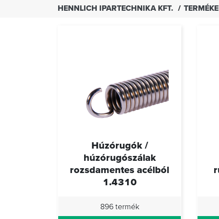
HENNLICH IPARTECHNIKA KFT.
TERMÉK
Húzórugók /
húzórugószálak
rozsdamentes acélból
r
1.4310
896 termék