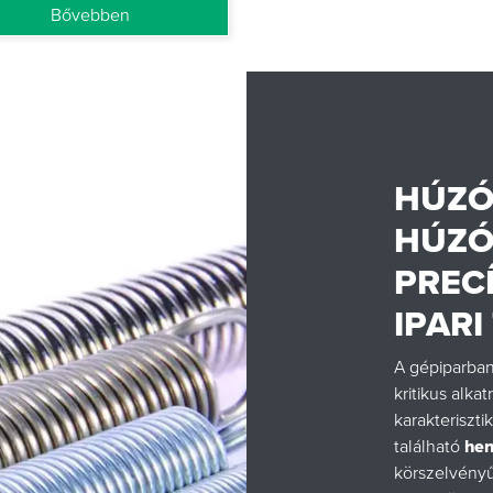
Bővebben
HÚZÓ
HÚZÓ
PREC
IPAR
A gépiparban
kritikus alka
karakteriszt
található
hen
körszelvényű 