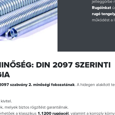
jelleggörbe 
Rugóinkat
ú
rugó tengel
működést a l
NŐSÉG: DIN 2097 SZERINTI
IA
2097 szabvány 2. minőségi fokozatának
. A hidegen alakított t
ivitel.
, melyek biztos rögzítést garantálnak.
érhetőek a klasszikus
1.1200 rugóacél
, valamint a korrozív kör