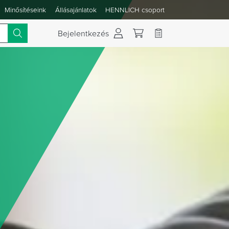
Minősítéseink
Állásajánlatok
HENNLICH csoport
 váltása
Bejelentkezés