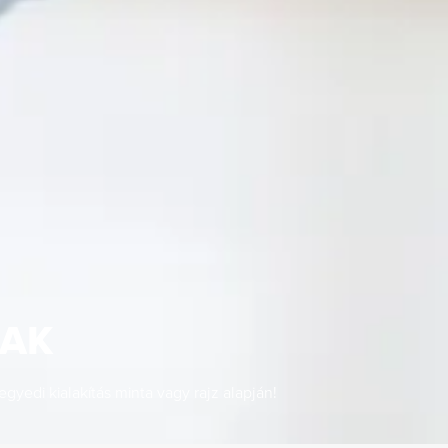
AK
yedi kialakítás minta vagy rajz alapján!