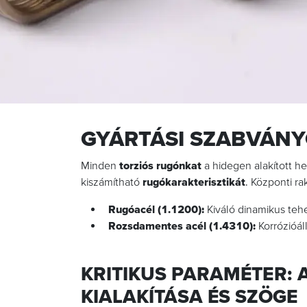
GYÁRTÁSI SZABVÁNY
Minden
torziós rugónkat
a hidegen alakított 
kiszámítható
rugókarakterisztikát
. Központi ra
Rugóacél (1.1200):
Kiváló dinamikus tehe
Rozsdamentes acél (1.4310):
Korrózióáll
KRITIKUS PARAMÉTER: 
KIALAKÍTÁSA ÉS SZÖGE