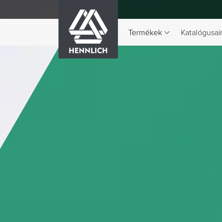
HENNLICH
Termékek
Katalógusai
A Termékek legördülő menü