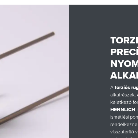
TORZ
PREC
NYOM
ALKA
A
torziós ru
alkatrészek,
keletkező fo
HENNLICH
ismétlési po
rendelkezne
visszatérítő 