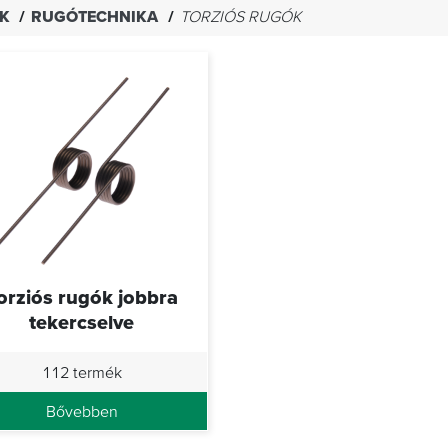
EK
RUGÓTECHNIKA
TORZIÓS RUGÓK
orziós rugók jobbra
tekercselve
112 termék
Bővebben