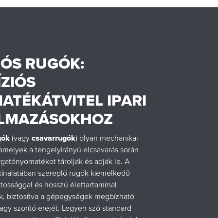
IÓS RUGÓK:
ÍZIÓS
ATÉKÁTVITEL IPARI
LMAZÁSOKHOZ
gók
(vagy
csavarrugók
) olyan mechanikai
 amelyek a tengelyirányú elcsavarás során
rgatónyomatékot tárolják és adják le. A
kínálatában szereplő rugók kiemelkedő
ntossággal és hosszú élettartammal
k, biztosítva a gépegységek megbízható
vagy szorító erejét. Legyen szó standard