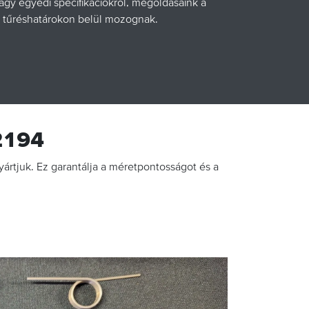
agy egyedi specifikációkról, megoldásaink a
 tűréshatárokon belül mozognak.
2194
yártjuk. Ez garantálja a méretpontosságot és a