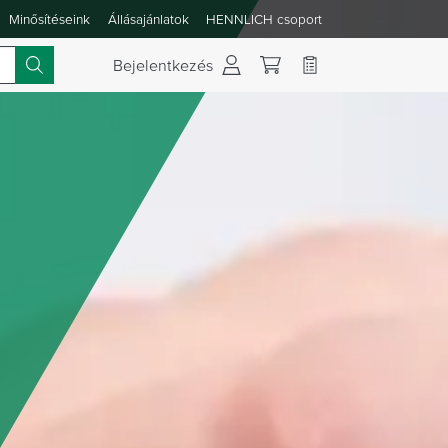
Minősítéseink
Állásajánlatok
HENNLICH csoport
 váltása
Bejelentkezés