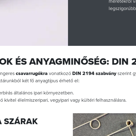
méretekről v
legszigorúbb
OK ÉS ANYAGMINŐSÉG: DIN 
hengeres
csavarrugókra
vonatkozó
DIN 2194 szabvány
szerint g
ktárunkból két fő anyagtípus érhető el:
rbírás általános ipari környezetben.
ó kivitel élelmiszeripari, vegyipari vagy kültéri felhasználásra.
A SZÁRAK