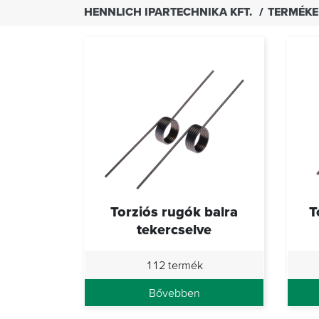
HENNLICH IPARTECHNIKA KFT.
TERMÉK
Torziós rugók balra
T
tekercselve
112 termék
Bővebben