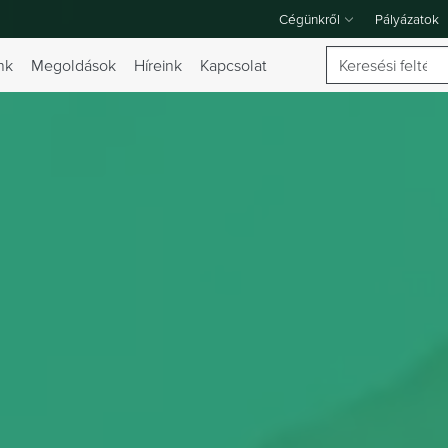
Cégünkről
Pályázatok
A Cégünkről legördülő menü
Keresés
nk
Megoldások
Híreink
Kapcsolat
 váltása