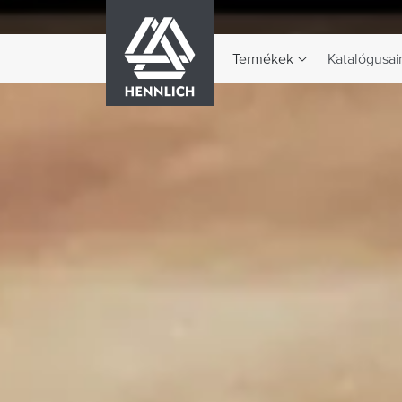
HENNLICH
Termékek
Katalógusai
A Termékek legördülő menü