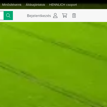
Minősítéseink
Állásajánlatok
HENNLICH csoport
 váltása
Bejelentkezés