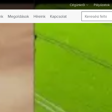
Cégünkről
Pályázatok
A Cégünkről legördülő menü
Keresés
nk
Megoldások
Híreink
Kapcsolat
 váltása