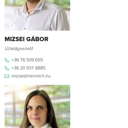
MIZSEI GÁBOR
Üzletágvezető
+36 76 509 655
+36 20 931 8885
mizsei@hennlich.hu