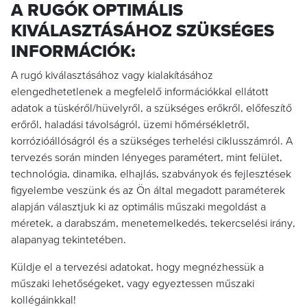
A RUGÓK OPTIMÁLIS
KIVÁLASZTÁSÁHOZ SZÜKSÉGES
INFORMÁCIÓK:
A rugó kiválasztásához vagy kialakításához
elengedhetetlenek a megfelelő információkkal ellátott
adatok a tüskéről/hüvelyről, a szükséges erőkről, előfeszítő
erőről, haladási távolságról, üzemi hőmérsékletről,
korrózióállóságról és a szükséges terhelési ciklusszámról. A
tervezés során minden lényeges paramétert, mint felület,
technológia, dinamika, elhajlás, szabványok és fejlesztések
figyelembe veszünk és az Ön által megadott paraméterek
alapján választjuk ki az optimális műszaki megoldást a
méretek, a darabszám, menetemelkedés, tekercselési irány,
alapanyag tekintetében.
Küldje el a tervezési adatokat, hogy megnézhessük a
műszaki lehetőségeket, vagy egyeztessen műszaki
kollégáinkkal!