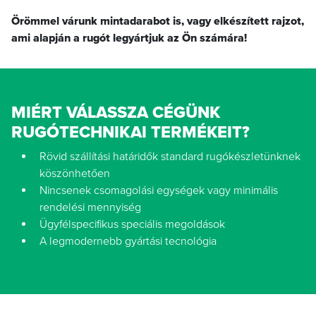
Örömmel várunk mintadarabot is, vagy elkészített rajzot,
ami alapján a rugót legyártjuk az Ön számára!
MIÉRT VÁLASSZA CÉGÜNK
RUGÓTECHNIKAI TERMÉKEIT?
Rövid szállítási határidők standard rugókészletünknek
köszönhetően
Nincsenek csomagolási egységek vagy minimális
rendelési mennyiség
Ügyfélspecifikus speciális megoldások
A legmodernebb gyártási tecnológia