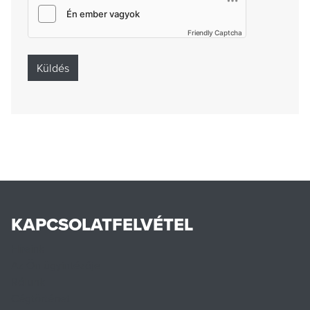
Friendly Captcha
KAPCSOLATFELVÉTEL
Híreink
Az Ön ügyintézője
Rólunk
Cégtörténet