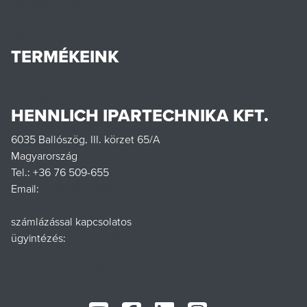
Minőségpolitika
Karrier
Hennlich csoport
TERMÉKEINK
Termékek
Letöltések
HENNLICH IPARTECHNIKA KFT.
6035 Ballószög, III. körzet 65/A
Magyarország
Tel.: +36 76 509-655
Email:
office@hennlich.hu
számlázással kapcsolatos
ügyintézés:
penzugy@hennlich.hu
www.hennlich.com