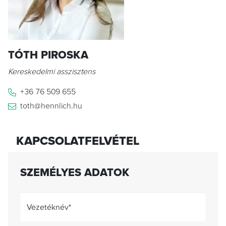
TÓTH PIROSKA
Kereskedelmi asszisztens
+36 76 509 655
toth@hennlich.hu
KAPCSOLATFELVÉTEL
SZEMÉLYES ADATOK
Vezetéknév
*