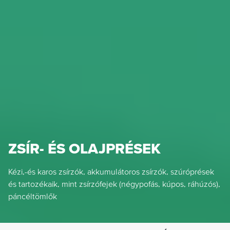
ZSÍR- ÉS OLAJPRÉSEK
Kézi,-és karos zsírzók, akkumulátoros zsírzók, szúróprések
és tartozékaik, mint zsírzófejek (négypofás, kúpos, ráhúzós),
páncéltömlők