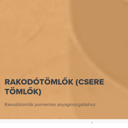
RAKODÓTÖMLŐK (CSERE
TÖMLŐK)
Rakodótömlők pormentes anyagmozgatáshoz
HENNLICH IPARTECHNIKA KFT.
TERMÉKEK