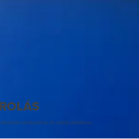
ÁROLÁS
ndezések tartályokhoz és nyitott platókhoz