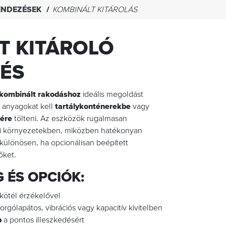
ENDEZÉSEK
KOMBINÁLT KITÁROLÁS
T KITÁROLÓ
ÉS
 kombinált rakodáshoz
ideális megoldást
ó anyagokat kell
tartálykonténerekbe
vagy
tére
tölteni. Az eszközök rugalmasan
ri környezetekben, miközben hatékonyan
 különösen, ha opcionálisan beépített
őket.
 ÉS OPCIÓK:
kötél érzékelővel
 forgólapátos, vibrációs vagy kapacitív kivitelben
p
a pontos illeszkedésért