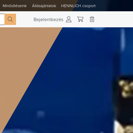
Minősítéseink
Állásajánlatok
HENNLICH csoport
 váltása
Bejelentkezés