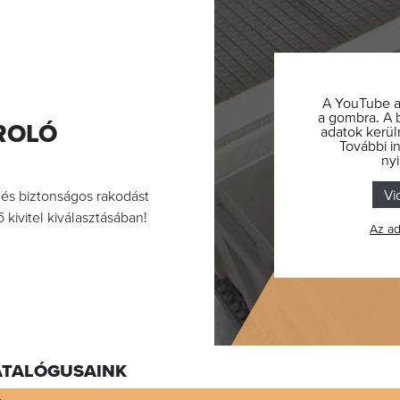
A YouTube ak
a gombra. A 
ROLÓ
adatok kerül
További i
nyi
Vi
 és biztonságos rakodást
kivitel kiválasztásában!
Az ad
ATALÓGUSAINK