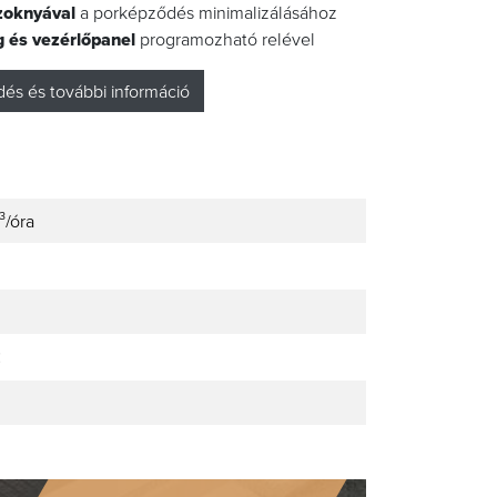
zoknyával
a porképződés minimalizálásához
 és vezérlőpanel
programozható relével
és és további információ
³/óra
C