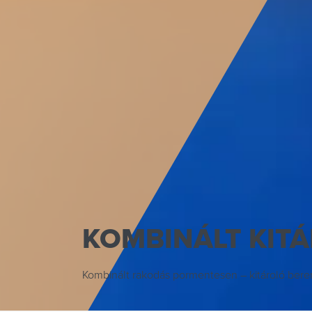
KOMBINÁLT KIT
Kombinált rakodás pormentesen – kitároló bere