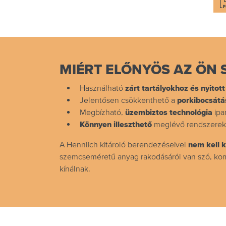
MIÉRT ELŐNYÖS AZ ÖN
Használható
zárt tartályokhoz és nyitot
Jelentősen csökkenthető a
porkibocsátá
Megbízható,
üzembiztos technológia
ipa
Könnyen illeszthető
meglévő rendszere
A Hennlich kitároló berendezéseivel
nem kell 
szemcseméretű anyag rakodásáról van szó, kom
kínálnak.