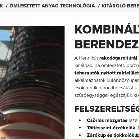
EK
ÖMLESZTETT ANYAG TECHNOLÓGIA
KITÁROLÓ BER
KOMBINÁL
BERENDEZ
A Hennlich
rakodógarnitúrái
kínálnak, ha ömlesztett, porz
teherautók nyitott rakfelüle
alkalmazhatók különböző ipa
csökkentik a porkibocsátást –
szűrőegységgel egészítjük ki 
FELSZERELTSÉG
Csörlős mozgatás
laza 
Töltésszint-érzékelők
:
Zárókúp és dokkolókú