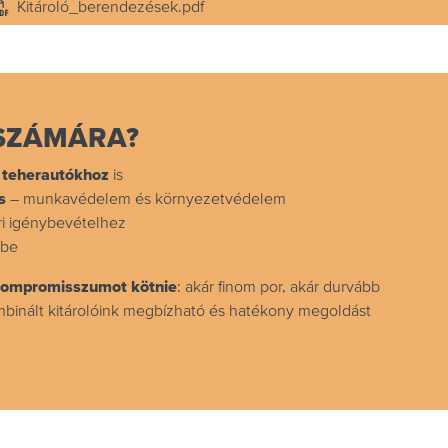
Kitároló_berendezések.pdf
 SZÁMÁRA?
t teherautókhoz
is
s
– munkavédelem és környezetvédelem
ri igénybevételhez
kbe
kompromisszumot kötnie
: akár finom por, akár durvább
binált kitárolóink megbízható és hatékony megoldást