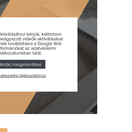
tiválásához kérjük, kattintson
beágyazott videók aktiválásával
nek továbbításra a Google felé.
nformációkat az adatvédelmi
latkozatunkban talál.
deó(k) megjelenítése
atkezelési tájékoztatóhoz