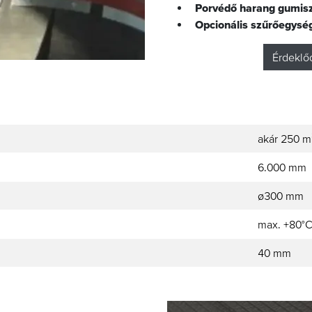
Porvédő harang gumis
Opcionális szűrőegység
Érdeklőd
akár 250 m
6.000 mm
ø300 mm
max. +80°
40 mm