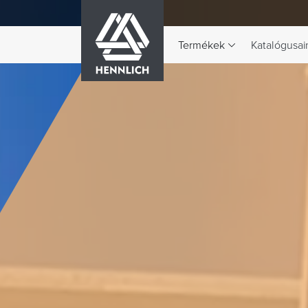
HENNLICH
Termékek
Katalógusai
A Termékek legördülő menü