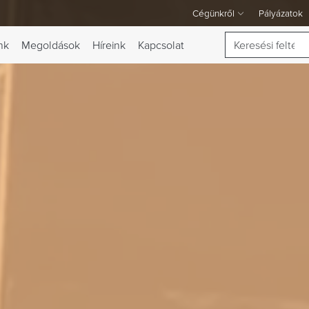
Cégünkről
Pályázatok
A Cégünkről legördülő menü
Keresés
nk
Megoldások
Híreink
Kapcsolat
 váltása