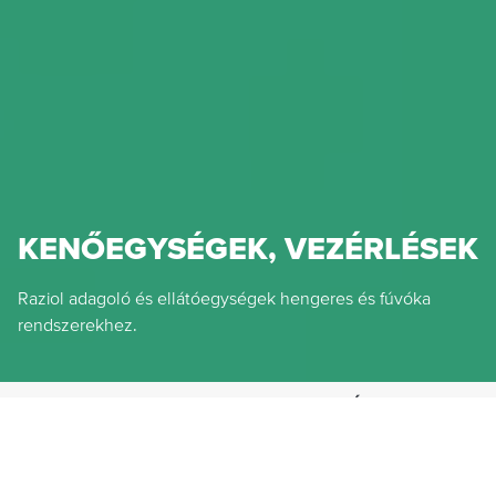
KENŐEGYSÉGEK, VEZÉRLÉSEK
Raziol adagoló és ellátóegységek hengeres és fúvóka
rendszerekhez.
HENNLICH IPARTECHNIKA KFT.
TERMÉKEK
KENÉSTECHNIKA
RAZIOL KENŐRENDSZEREK
KENŐEGYSÉGEK, VEZÉRLÉSEK