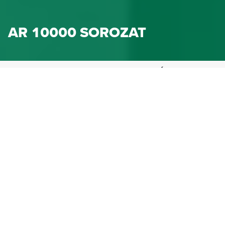
AR 10000 SOROZAT
HENNLICH IPARTECHNIKA KFT.
TERMÉKEK
GÉPELEM
LEVEGŐTISZTÍTÓ BERENDEZÉS
AR 10000 SOROZAT