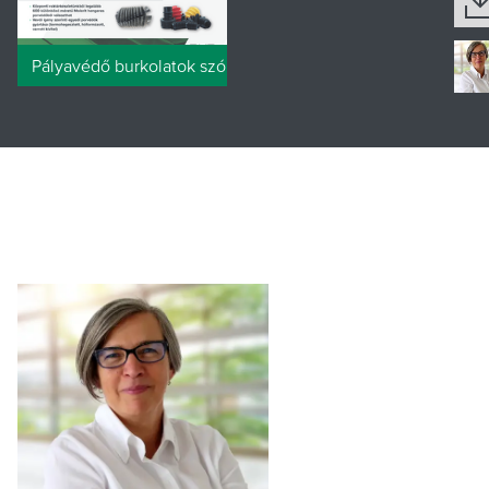
Pályavédő burkolatok szórólap