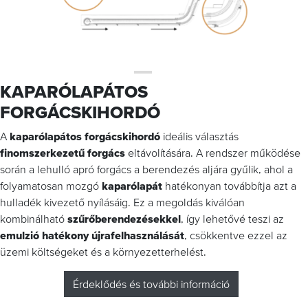
KAPARÓLAPÁTOS
FORGÁCSKIHORDÓ
A
kaparólapátos forgácskihordó
ideális választás
finomszerkezetű forgács
eltávolítására. A rendszer működése
során a lehulló apró forgács a berendezés aljára gyűlik, ahol a
folyamatosan mozgó
kaparólapát
hatékonyan továbbítja azt a
hulladék kivezető nyílásáig. Ez a megoldás kiválóan
kombinálható
szűrőberendezésekkel
, így lehetővé teszi az
emulzió hatékony újrafelhasználását
, csökkentve ezzel az
üzemi költségeket és a környezetterhelést.
Érdeklődés és további információ