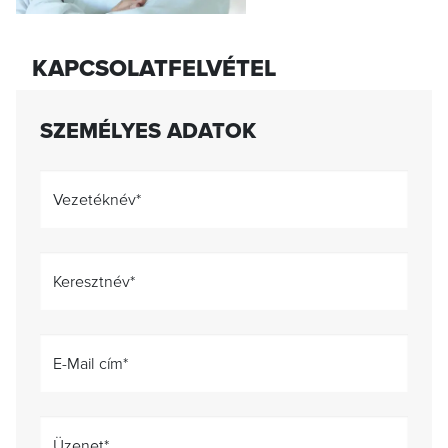
KAPCSOLATFELVÉTEL
SZEMÉLYES ADATOK
Vezetéknév
*
Keresztnév
*
E-Mail cím
*
Üzenet
*