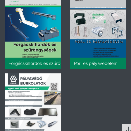
Forgácskihordók és szűrőegységek
Por- és pályavédelem