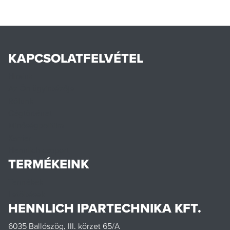
KAPCSOLATFELVÉTEL
Híreink
Az Ön ügyintézője
Rólunk
Cégtörténet
Minőségpolitika
Karrier
Hennlich csoport
TERMÉKEINK
Termékek
Letöltések
HENNLICH IPARTECHNIKA KFT.
6035 Ballószög, III. körzet 65/A