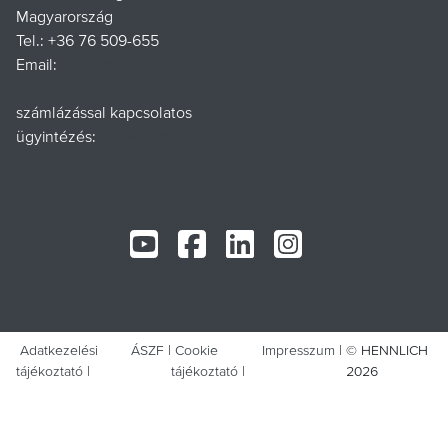
Magyarország
Tel.: +36 76 509-655
Email:
office@hennlich.hu
számlázással kapcsolatos
ügyintézés:
penzugy@hennlich.hu
www.hennlich.com
Adatkezelési
ÁSZF
Cookie
Impresszum
© HENNLICH
tájékoztató
tájékoztató
2026