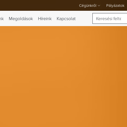
Cégünkről
Pályázatok
A Cégünkről legördülő menü
Keresés
nk
Megoldások
Híreink
Kapcsolat
 váltása