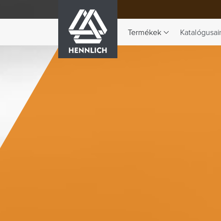
HENNLICH
Termékek
Katalógusai
A Termékek legördülő menü