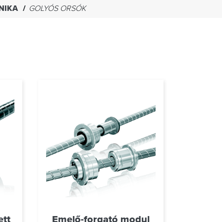
NIKA
GOLYÓS ORSÓK
ett
Emelő-forgató modul