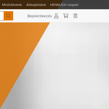
Minősítéseink
Állásajánlatok
HENNLICH csoport
 váltása
Bejelentkezés