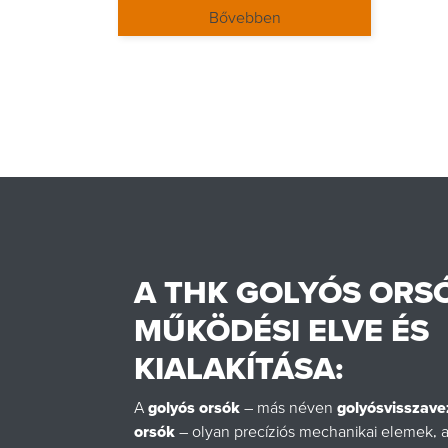
Bővebben
A THK GOLYÓS ORS
MŰKÖDÉSI ELVE ÉS
KIALAKÍTÁSA:
A
golyós orsók
– más néven
golyósvisszav
orsók
– olyan precíziós mechanikai elemek, 