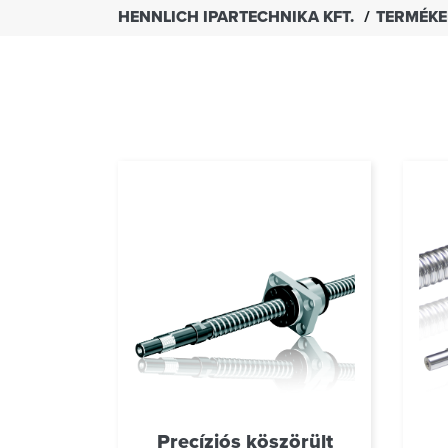
HENNLICH IPARTECHNIKA KFT.
TERMÉK
Precíziós köszörült