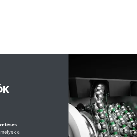
ÓK
ezetéses
amelyek a