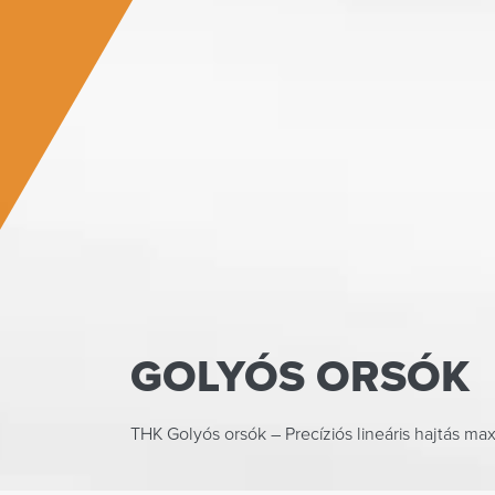
GOLYÓS ORSÓK
THK Golyós orsók – Precíziós lineáris hajtás ma