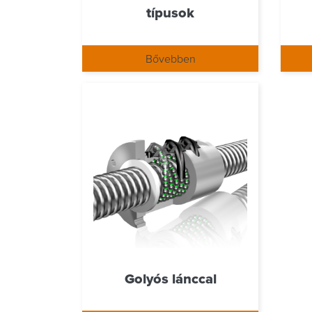
típusok
Bővebben
Golyós lánccal