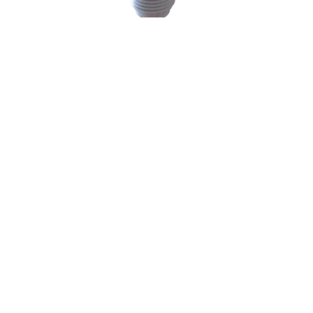
KARIMÁS HASADÓTÁRCSA – PRECÍZ
ÉS HELYTAKARÉKOS TÚLNYOMÁS
ELLENI VÉDELEM
A nyomás alatt álló rendszerek biztonsága nem játék. Egy
váratlan meghibásodás komoly károkat okozhat a
berendezésekben és veszélyeztetheti a termelést. A
partnerünk, a
karimás hasadótárcsák
pontosan erre a
problémára kínálnak megbízható és helytakarékos megoldást.
Ezek a precíziós eszközök garantálják, hogy a rendszerből az