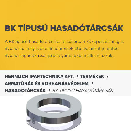
BK TÍPUSÚ HASADÓTÁRCSÁK
A BK típusú hasadótárcsákat elsősorban közepes és magas
nyomású, magas üzemi hőmérsékletű, valamint jelentős
nyomásingadozással járó folyamatokban alkalmazzák.
HENNLICH IPARTECHNIKA KFT.
TERMÉKEK
ARMATÚRÁK ÉS ROBBANÁSVÉDELEM
HASADÓTÁRCSÁK
BK TÍPUSÚ HASADÓTÁRCSÁK