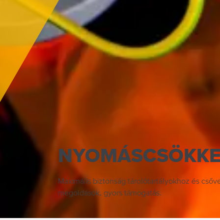
NYOMÁSCSÖKKE
Maximális biztonság tárolótartályokhoz és cső
megoldások, gyors támogatás.