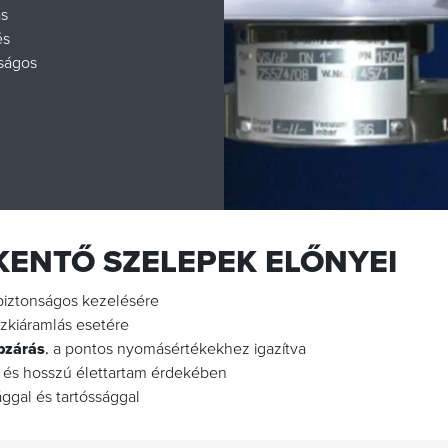
ás
és
aságos
ENTŐ SZELEPEK ELŐNYEI
iztonságos kezelésére
zkiáramlás esetére
pzárás
, a pontos nyomásértékekhez igazítva
s és hosszú élettartam érdekében
ggal és tartóssággal