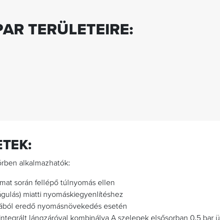
AR TERÜLETEIRE:
TEK:
örben alkalmazhatók:
amat során fellépő túlnyomás ellen
águlás) miatti nyomáskiegyenlítéshez
sából eredő nyomásnövekedés esetén
ntegrált lángzáróval kombinálva A szelepek elsősorban 0,5 bar 