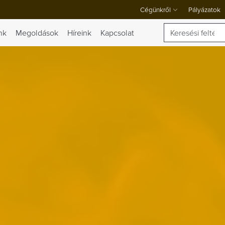
Cégünkről
Pályázatok
A Cégünkről legördülő menü
Keresés
nk
Megoldások
Híreink
Kapcsolat
 váltása