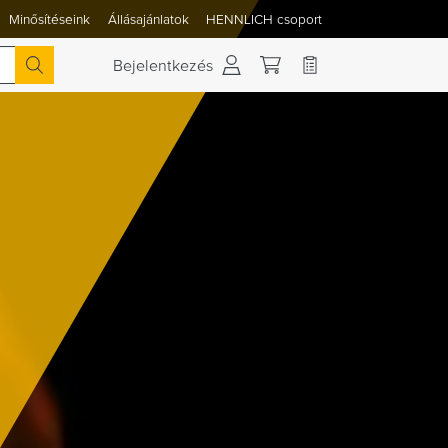
Minősítéseink
Állásajánlatok
HENNLICH csoport
 váltása
Bejelentkezés