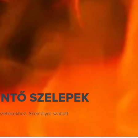
NTŐ SZELEPEK
vezetékekhez. Személyre szabott