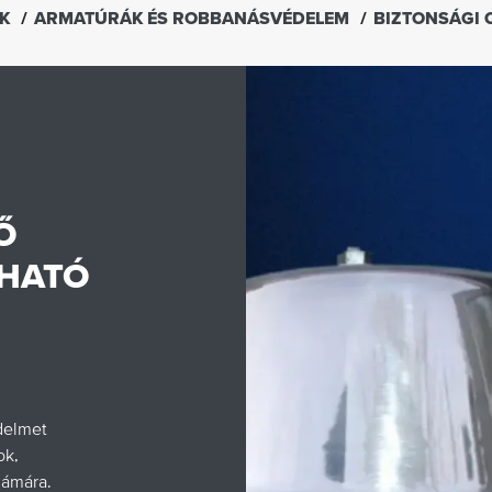
EK
ARMATÚRÁK ÉS ROBBANÁSVÉDELEM
BIZTONSÁGI 
Ő
ZHATÓ
delmet
ok,
zámára.