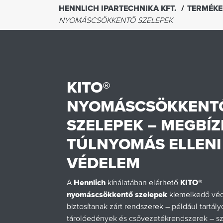
HENNLICH IPARTECHNIKA KFT.
TERMÉK
NYOMÁSCSÖKKENTŐ SZELEPEK
KITO®
NYOMÁSCSÖKKENT
SZELEPEK – MEGBÍ
TÚLNYOMÁS ELLENI
VÉDELEM
A
Hennlich
kínálatában elérhető
KITO®
nyomáscsökkentő szelepek
kiemelkedő vé
biztosítanak zárt rendszerek – például tartály
tárolóedények és csővezetékrendszerek – s