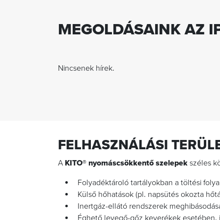
MEGOLDÁSAINK AZ IP
Nincsenek hírek.
FELHASZNÁLÁSI TERÜLE
A
KITO® nyomáscsökkentő szelepek
széles k
Folyadéktároló tartályokban a töltési foly
Külső hőhatások (pl. napsütés okozta hőt
Inertgáz-ellátó rendszerek meghibásodá
Éghető levegő-gőz keverékek esetében, i