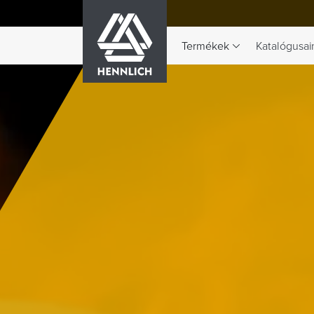
HENNLICH
Termékek
Katalógusai
A Termékek legördülő menü