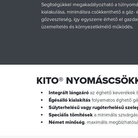
Segítségükkel megakadályozható a túlnyom
kialakulása, minimálisra csökkenthető a gáz- 
gőzveszteség, így egyszerre érhető el gazd
üzemeltetés és környezetkímélő működés.
KITO® NYOMÁSCSÖKK
Integrált lángzáró
az éghető keverékek b
Égésálló kialakítás
folyamatos éghető gá
Súlyterhelésű vagy rugóterhelésű szele
Speciális tömítések
a minimális szivárgá
Német minőség
, maximális megbízhatósá