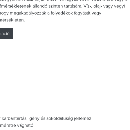
érsékletének állandó szinten tartására. Víz-, olaj- vagy vegyi
hogy megakadályozzák a folyadékok fagyását vagy
mérsékleten.
máció
karbantartási igény és sokoldalúság jellemez,
 méretre vágható.