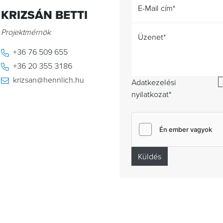
E-Mail cím
*
KRIZSÁN BETTI
Projektmérnök
Üzenet
*
+36 76 509 655
+36 20 355 3186
krizsan@hennlich.hu
Adatkezelési
nyilatkozat
*