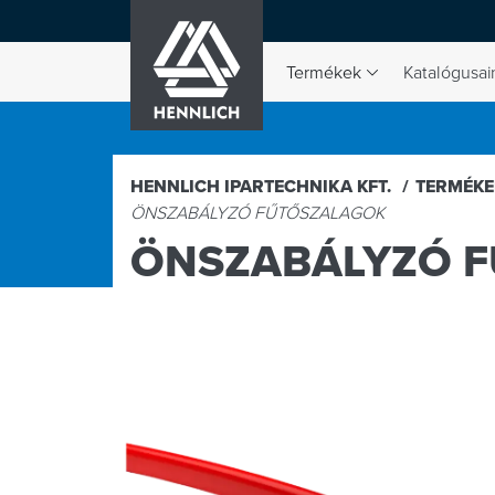
HENNLICH
Termékek
Katalógusai
A Termékek legördülő menü
HENNLICH IPARTECHNIKA KFT.
TERMÉK
ÖNSZABÁLYZÓ FŰTŐSZALAGOK
ÖNSZABÁLYZÓ 