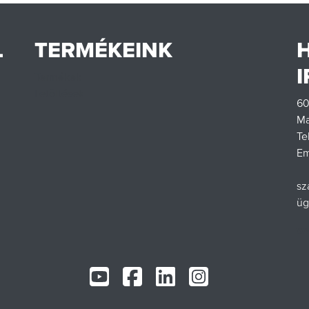
L
TERMÉKEINK
Termékek
Letöltések
60
Ma
Te
Em
sz
üg
ww