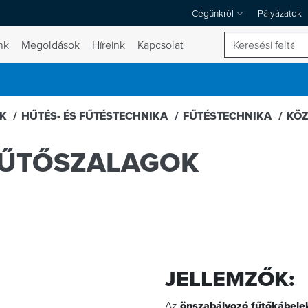
Cégünkről
Pályázatok
A Cégünkről legördülő menü
Keresés
nk
Megoldások
Híreink
Kapcsolat
 váltása
EK
HŰTÉS- ÉS FŰTÉSTECHNIKA
FŰTÉSTECHNIKA
KÖZ
FŰTŐSZALAGOK
JELLEMZŐK:
Az
önszabályozó fűtőkábele