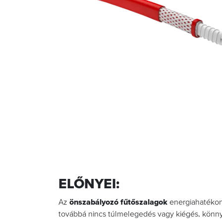
ELŐNYEI:
Az
önszabályozó fűtőszalagok
energiahatékony
továbbá nincs túlmelegedés vagy kiégés, könny