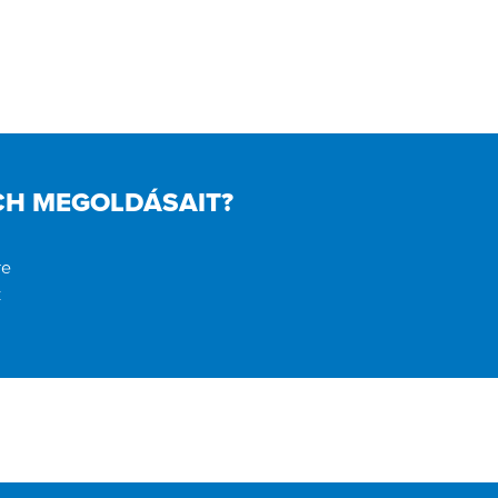
CH MEGOLDÁSAIT?
re
k