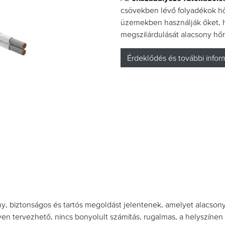
csövekben lévő folyadékok hőm
üzemekben használják őket, 
megszilárdulását alacsony hő
Érdeklődés és további infor
, biztonságos és tartós megoldást jelentenek, amelyet alacsony 
en tervezhető, nincs bonyolult számítás, rugalmas, a helyszínen