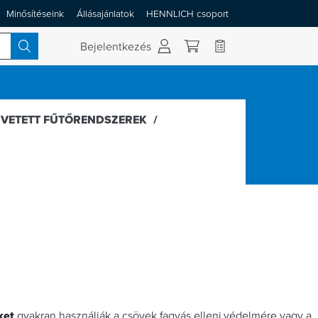
Minősítéseink
Állásajánlatok
HENNLICH csoport
 váltása
Bejelentkezés
VETETT FŰTŐRENDSZEREK
ket
gyakran használják a csövek fagyás elleni védelmére vagy a