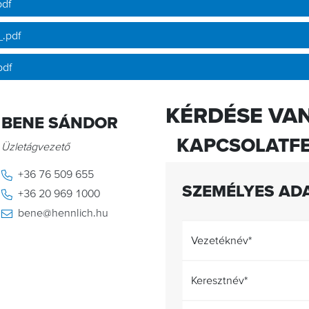
pdf
.pdf
pdf
KÉRDÉSE VAN
BENE SÁNDOR
KAPCSOLATFE
Üzletágvezető
+36 76 509 655
SZEMÉLYES AD
+36 20 969 1000
bene@hennlich.hu
Vezetéknév
*
Keresztnév
*