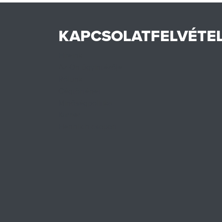
KAPCSOLATFELVÉTE
Híreink
Az Ön ügyintézője
Rólunk
Cégtörténet
Minőségpolitika
Karrier
Hennlich csoport