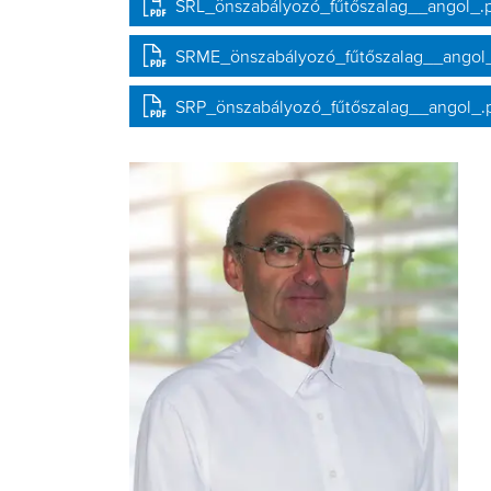
SRL_önszabályozó_fűtőszalag__angol_.
SRME_önszabályozó_fűtőszalag__angol_
SRP_önszabályozó_fűtőszalag__angol_.