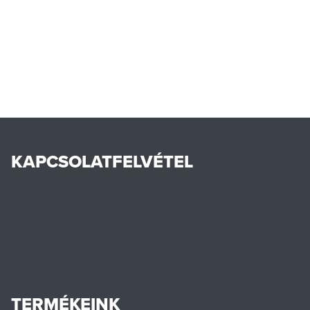
KAPCSOLATFELVÉTEL
Híreink
Az Ön ügyintézője
Rólunk
Cégtörténet
Minőségpolitika
Karrier
Hennlich csoport
TERMÉKEINK