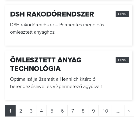
DSH RAKODÓRENDSZER
Oldal
DSH rakodórendszer – Pormentes megoldás
ömlesztett anyaghoz
ÖMLESZTETT ANYAG
Oldal
TECHNOLÓGIA
Optimalizálja üzemét a Hennlich kitároló
berendezéseivel és vízpermetező ágyúival!
1
2
3
4
5
6
7
8
9
10
....
»