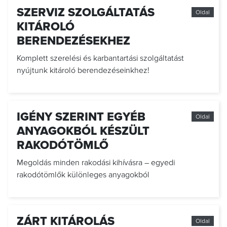
SZERVIZ SZOLGÁLTATÁS
Oldal
KITÁROLÓ
BERENDEZÉSEKHEZ
Komplett szerelési és karbantartási szolgáltatást
nyújtunk kitároló berendezéseinkhez!
IGÉNY SZERINT EGYÉB
Oldal
ANYAGOKBÓL KÉSZÜLT
RAKODÓTÖMLŐ
Megoldás minden rakodási kihívásra – egyedi
rakodótömlők különleges anyagokból
ZÁRT KITÁROLÁS
Oldal