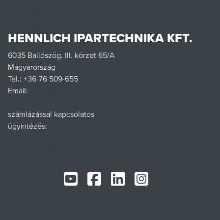
Termékek
Letöltések
HENNLICH IPARTECHNIKA KFT.
6035 Ballószög, III. körzet 65/A
Magyarország
Tel.: +36 76 509-655
Email:
office@hennlich.hu
számlázással kapcsolatos
ügyintézés:
penzugy@hennlich.hu
www.hennlich.com