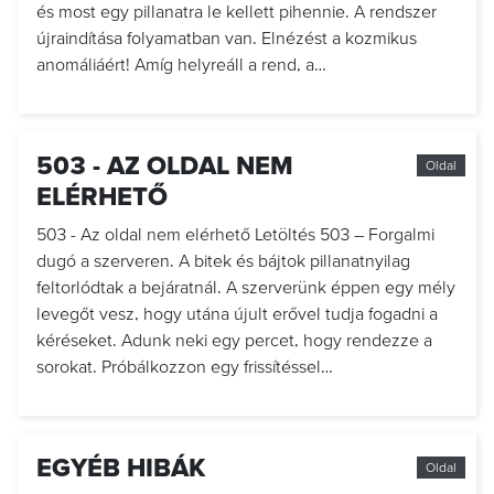
és most egy pillanatra le kellett pihennie. A rendszer
újraindítása folyamatban van. Elnézést a kozmikus
anomáliáért! Amíg helyreáll a rend, a…
503 - AZ OLDAL NEM
Oldal
ELÉRHETŐ
503 - Az oldal nem elérhető Letöltés 503 – Forgalmi
dugó a szerveren. A bitek és bájtok pillanatnyilag
feltorlódtak a bejáratnál. A szerverünk éppen egy mély
levegőt vesz, hogy utána újult erővel tudja fogadni a
kéréseket. Adunk neki egy percet, hogy rendezze a
sorokat. Próbálkozzon egy frissítéssel…
EGYÉB HIBÁK
Oldal