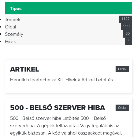
Típus
Termék
1127
Oldal
599
Személy
30
Hírek
4
ARTIKEL
Oldal
Hennlich Ipartechnika Kft. Híreink Artikel Letöltés
500 - BELSŐ SZERVER HIBA
Oldal
500 - Belső szerver hiba Letöltés 500 – Belső
szerverhiba: A gépek fellázadtak Vagy legalábbis az
egyikük biztosan. A kód valahol összeakadt magával,