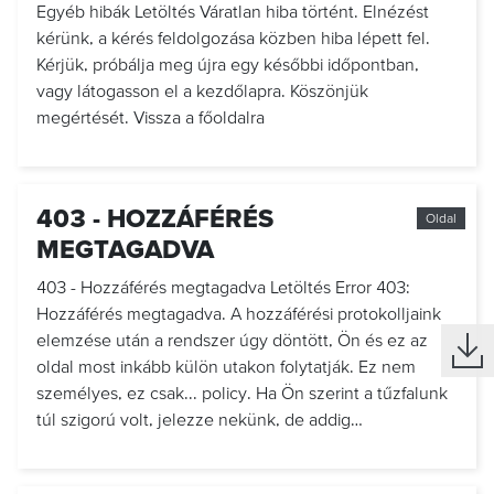
Egyéb hibák Letöltés Váratlan hiba történt. Elnézést
kérünk, a kérés feldolgozása közben hiba lépett fel.
Kérjük, próbálja meg újra egy későbbi időpontban,
vagy látogasson el a kezdőlapra. Köszönjük
megértését. Vissza a főoldalra
403 - HOZZÁFÉRÉS
Oldal
MEGTAGADVA
403 - Hozzáférés megtagadva Letöltés Error 403:
Hozzáférés megtagadva. A hozzáférési protokolljaink
elemzése után a rendszer úgy döntött, Ön és ez az
oldal most inkább külön utakon folytatják. Ez nem
személyes, ez csak... policy. Ha Ön szerint a tűzfalunk
túl szigorú volt, jelezze nekünk, de addig…