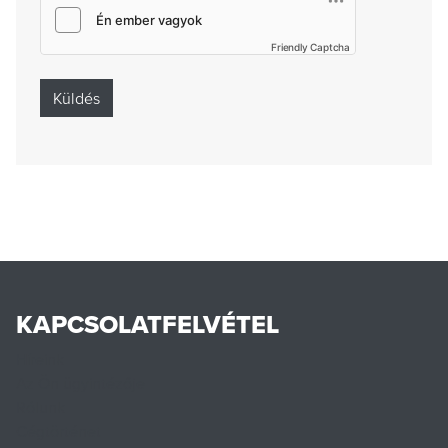
Friendly Captcha
KAPCSOLATFELVÉTEL
Híreink
Az Ön ügyintézője
Rólunk
Cégtörténet