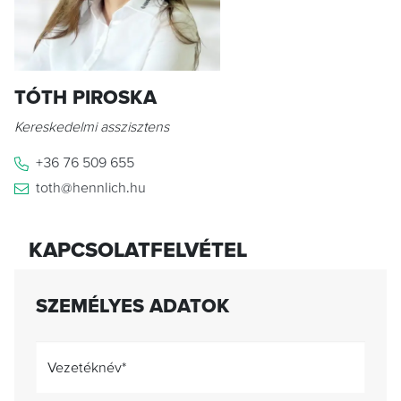
TÓTH PIROSKA
Kereskedelmi asszisztens
+36 76 509 655
toth@hennlich.hu
KAPCSOLATFELVÉTEL
SZEMÉLYES ADATOK
Vezetéknév
*