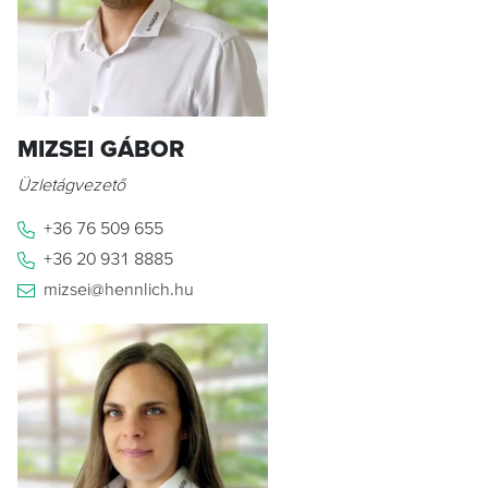
MIZSEI GÁBOR
Üzletágvezető
+36 76 509 655
+36 20 931 8885
mizsei@hennlich.hu