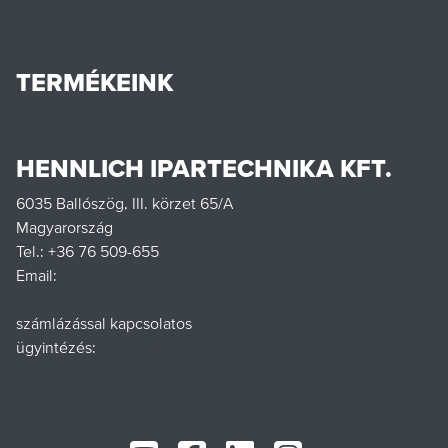
Minőségpolitika
Karrier
Hennlich csoport
TERMÉKEINK
Termékek
Letöltések
HENNLICH IPARTECHNIKA KFT.
6035 Ballószög, III. körzet 65/A
Magyarország
Tel.: +36 76 509-655
Email:
office@hennlich.hu
számlázással kapcsolatos
ügyintézés:
penzugy@hennlich.hu
www.hennlich.com