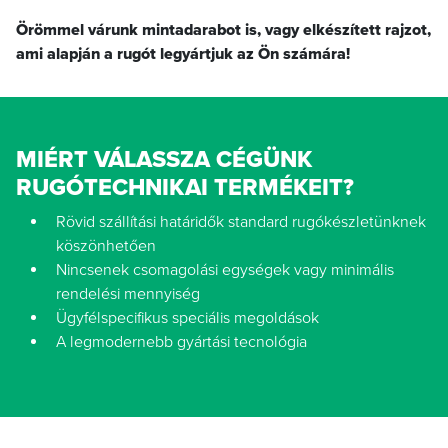
Örömmel várunk mintadarabot is, vagy elkészített rajzot,
ami alapján a rugót legyártjuk az Ön számára!
MIÉRT VÁLASSZA CÉGÜNK
RUGÓTECHNIKAI TERMÉKEIT?
Rövid szállítási határidők standard rugókészletünknek
köszönhetően
Nincsenek csomagolási egységek vagy minimális
rendelési mennyiség
Ügyfélspecifikus speciális megoldások
A legmodernebb gyártási tecnológia