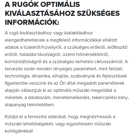
A RUGÓK OPTIMÁLIS
KIVÁLASZTÁSÁHOZ SZÜKSÉGES
INFORMÁCIÓK:
A rugó kiválasztásához vagy kialakításához
elengedhetetlenek a megfelelő információkkal ellátott
adatok a tüskéről/hüvelyről, a szükséges erőkről, előfeszítő
erőről, haladási távolságról, üzemi hőmérsékletről,
korrózióállóságról és a szükséges terhelési ciklusszámról. A
tervezés során minden lényeges paramétert, mint felület,
technológia, dinamika, elhajlás, szabványok és fejlesztések
figyelembe veszünk és az Ön által megadott paraméterek
alapján választjuk ki az optimális műszaki megoldást a
méretek, a darabszám, menetemelkedés, tekercselési irány,
alapanyag tekintetében.
Küldje el a tervezési adatokat, hogy megnézhessük a
műszaki lehetőségeket, vagy egyeztessen műszaki
kollégáinkkal!